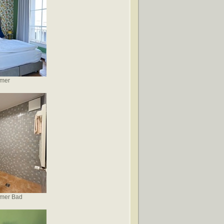
mmer
mmer Bad