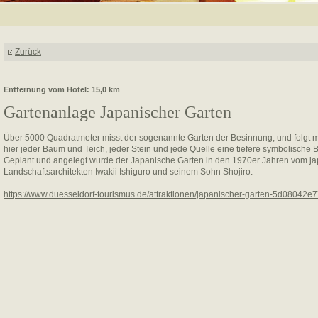
Zurück
Entfernung vom Hotel: 15,0 km
Gartenanlage Japanischer Garten
Über 5000 Quadratmeter misst der sogenannte Garten der Besinnung, und folgt ma
hier jeder Baum und Teich, jeder Stein und jede Quelle eine tiefere symbolische
Geplant und angelegt wurde der Japanische Garten in den 1970er Jahren vom j
Landschaftsarchitekten Iwakii Ishiguro und seinem Sohn Shojiro.
https://www.duesseldorf-tourismus.de/attraktionen/japanischer-garten-5d08042e