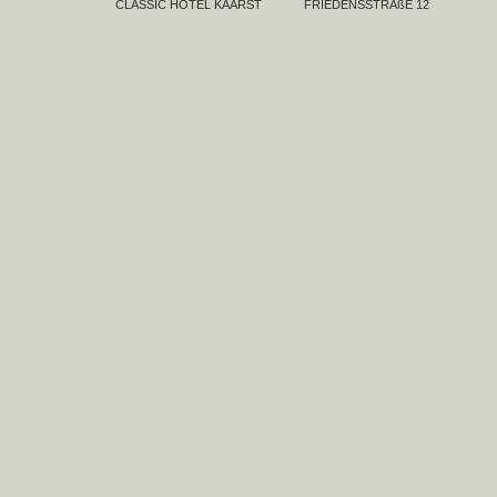
CLASSIC HOTEL KAARST
FRIEDENSSTRAßE 12