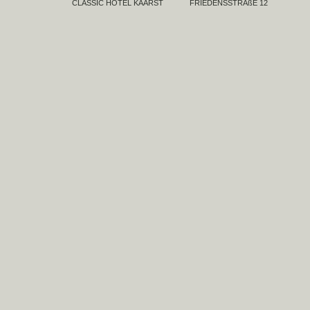
CLASSIC HOTEL KAARST
FRIEDENSSTRAßE 12